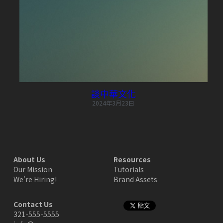
POWERED BY
談中華文化
2024年3月23日
About Us
Resources
Our Mission
Tutorials
We're Hiring!
Brand Assets
Contact Us
321-555-5555