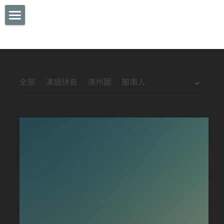
Home
視頻 GALLERY
詩詞 POEMS
全部
漢語拼音
滿州國
閩南人
部落格 BLOG
專欄 COLUMN
想法 IDEA
漫畫 MANGA
CONTACT