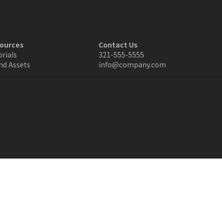
ources
Contact Us
orials
321-555-5555
nd Assets
info@company.com