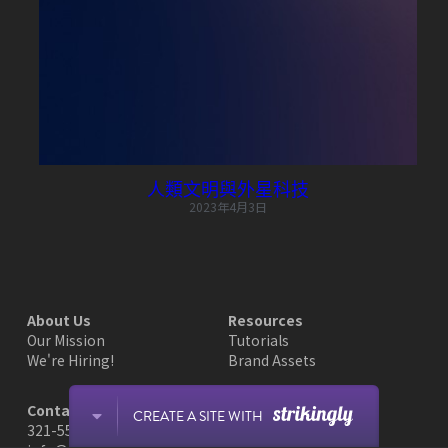
POWERED BY
人類文明與外星科技
2023年4月3日
About Us
Resources
Our Mission
Tutorials
We're Hiring!
Brand Assets
Contact Us
CREATE A SITE WITH
321-555-5555