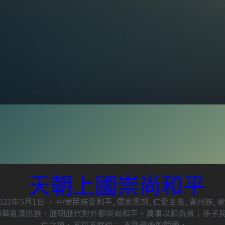
天朝上國崇尚和平
023年5月1日
·
中華民族愛和平,
儒家思想,
仁愛主義,
滿州族,
蒙
的華夏漢民族，歷朝歷代對外都崇尚和平，萬事以和為貴；孫子
亡之道，不可不察也； 不到最後的關頭，...