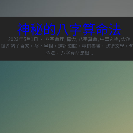
神秘的八字算命法
2023年5月1日
·
八字命理,
算命,
八字算命,
中華玄學,
命運
，舉凡諸子百家，醫卜星相，詩詞歌賦，琴棋書畫，武術文學，
命法。 八字算命是根...