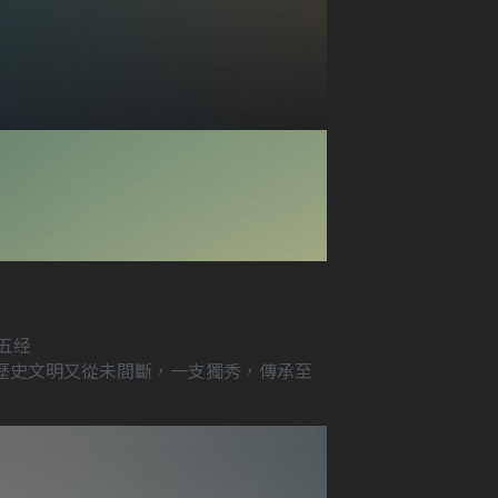
五经
歷史文明又從未間斷，一支獨秀，傳承至