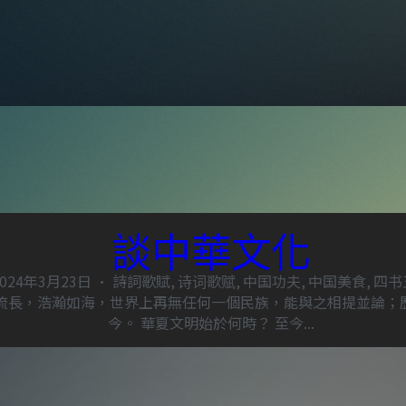
談中華文化
2024年3月23日
·
詩詞歌賦,
诗词歌赋,
中国功夫,
中国美食,
四书
流長，浩瀚如海，世界上再無任何一個民族，能與之相提並論；
今。 華夏文明始於何時？ 至今...