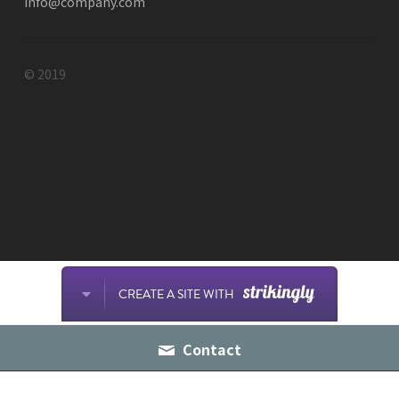
info@company.com
© 2019
CREATE A SITE WITH
Contact
This website is built with Strikingly.