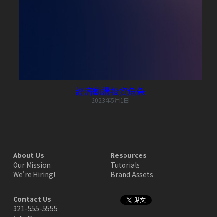
POWERED BY
經濟動盪投資危急
2023年5月1日
About Us
Resources
Our Mission
Tutorials
We're Hiring!
Brand Assets
Contact Us
321-555-5555